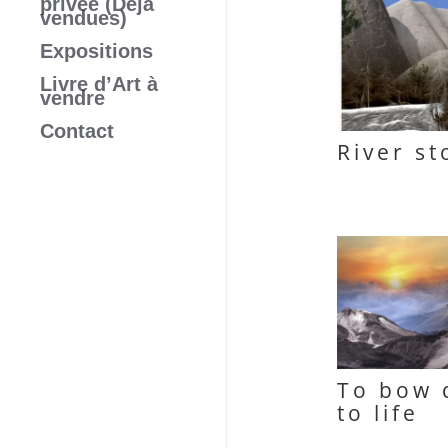
privée (Déjà
vendues)
Expositions
Livre d’Art à
vendre
Contact
River s
To bow
to life