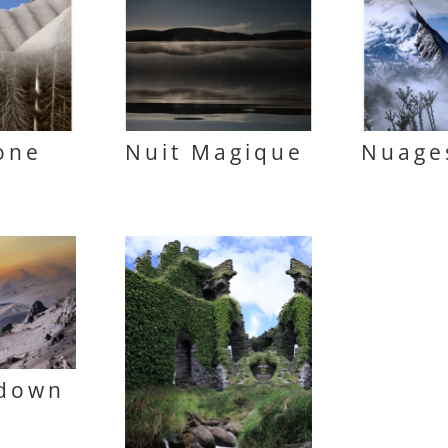
tone
Nuit Magique
Nuage
 down